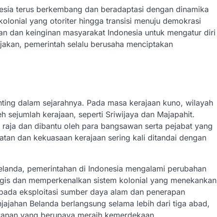
nesia terus berkembang dan beradaptasi dengan dinamika
kolonial yang otoriter hingga transisi menuju demokrasi
nan dan keinginan masyarakat Indonesia untuk mengatur diri
bijakan, pemerintah selalu berusaha menciptakan
enting dalam sejarahnya. Pada masa kerajaan kuno, wilayah
h sejumlah kerajaan, seperti Sriwijaya dan Majapahit.
 raja dan dibantu oleh para bangsawan serta pejabat yang
tan dan kekuasaan kerajaan sering kali ditandai dengan
elanda, pemerintahan di Indonesia mengalami perubahan
tegis dan memperkenalkan sistem kolonial yang menekankan
ng pada eksploitasi sumber daya alam dan penerapan
njajahan Belanda berlangsung selama lebih dari tiga abad,
awanan yang berupaya meraih kemerdekaan.