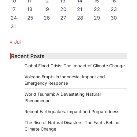
10
11
12
13
14
15
16
17
18
19
20
21
22
23
24
25
26
27
28
29
30
31
« Jul
Recent Posts
Global Flood Crisis: The Impact of Climate Change
Volcano Erupts in Indonesia: Impact and
Emergency Response
World Tsunami: A Devastating Natural
Phenomenon
Recent Earthquakes: Impact and Preparedness
The Rise of Natural Disasters: The Facts Behind
Climate Change