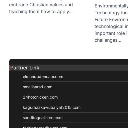
embrace Christian values and
Environmentally
teaching them how to apply…
Technology Inno
Future Environm
technological i
important role i
challenges…
Partner Link
elmundodenoam.com
smallbarsd.com
24hotchicken.com
kagurazaka-rubaiyat2015.com
sanditogoallston.com
theridgeroadhouse.com