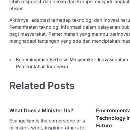
lebih responsif dan bersih dari korupsi menjadi langka
efisien.
Akhirnya, adaptasi terhadap teknologi dan inovasi har
Pemanfaatan teknologi informasi dalam pelayanan pub
bagi masyarakat. Pemerintahan yang mampu berinova
menghadapi tantangan yang ada dan menciptakan masa 
Post
⟵
Kepemimpinan Berbasis Masyarakat: Inovasi dalam
Pemerintahan Indonesia
navigation
Related Posts
What Does a Minister Do?
Environmental
Technology In
Evangelism is the cornerstone of a
Future
minister’s work, inspiring others to